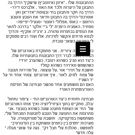
ההתבוננות שלו , "איוון (איוונוביץ) שישקין" הדרך בה
התבונן על היערות ולכד את האור , אלברכט דירר-
הדרך בה חקר והתבונן בחי ובצומח."אדריאן ואן
אוטרכט"-הדרך בה התבונן ותיאר את הטבע והטבע
הדומם – כאוס ,אפלולי רומנטי -מגעיל-יפייפה-
Yael Avni Eshchar
מפחיד, האמנית היפנית "לי ג'יי וולקר " בדרכה לתאר
את הנופים בכתמיות טהורה, ג 'ורג'יה אוקיף- והדרך
לבטא פרחים והקשר למיניות, אלו ועוד רבים מספקים
לי השראה כשאני עובדת.
כעת מבחינה ציורית , אני מתמקדת באורגניזם של
הצמח, מנסה לברר דרך התבוננות בתנועתיות שלו,
כיצד הוא מגיב כשהוא רטוב?, כשהערב יורד?
כשהשמש מאירה? כשהוא קמל?
חושבת על תדרי אור ,על עוצמה , על מהירות תגובה
של צמח למים, לאור , איך אורגניזם צמחי אחד חי על
יד השני?
האם הם מושפעים אחד מהשני מבחינה של תפיסת
האור/הסתרת האור?
מבחינה חזותית כיצד האורגניזם החי - ציפור /חתול
/כלב, מתקיים בתוך הציוויליזציה ואיך אותו האורגניזם
של החי או הצומח מתנהג שונה כשהוא בטבע? ,אני
מתרגמת את התנועה של הטבע לתנועות המכחול שלי,
משתמשת בפרקטיקה. חושבת על סטרוקטורה, על
מערכות יחסים בין כתמים ומשחקת בין הפיגורטיבי
למופשט , מהלכת על" חבל דק" . נעה עד שאני מגלה "
עלה חדש"