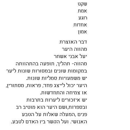
שקט
אמת
רוגע
אחדות
אמון
דבר האוצרת
מהווה היער
יעל אבני אשחר
מהווה- תהליך, תופעה בהתהוותה
במקומות שונים ובמסורות שונות ליער
יש משמעויות סמליות שונות.
היער יכול לייצג פחד, פראות, מסתורין,
או צמיחה והתחדשות.
יש איזכורים ליערות בתרבות
ובספרות,ושם היער הוא מוטיב רב
פנים ,המעלה שאלות על הטבע
האנושי, ועל הקשר בין האדם לטבע.
יער הוא מקום סבוך ומלא צמחיה, מה