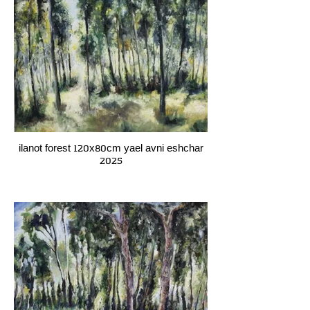
ilanot forest 120x80cm yael avni eshchar
2025